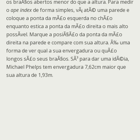
os braÃ§os abertos menor do que a altura. Para medir
o
ape index
de forma simples, vÃ¡ atÃ© uma parede e
coloque a ponta da mÃ£o esquerda no chÃ£o
enquanto estica a ponta da mÃ£o direita o mais alto
possÃ­vel. Marque a posiÃ§Ã£o da ponta da mÃ£o
direita na parede e compare com sua altura. Ã‰ uma
forma de ver qual a sua envergadura ou quÃ£o
longos sÃ£o seus braÃ§os. SÃ³ para dar uma idÃ©ia,
Michael Phelps tem envergadura 7,62cm maior que
sua altura de 1,93m.