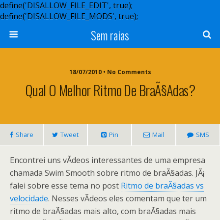
define('DISALLOW_FILE_EDIT', true);
define('DISALLOW_FILE_MODS', true);
Sem raias
18/07/2010 • No Comments
Qual O Melhor Ritmo De BraÃ§adas?
Share
Tweet
Pin
Mail
SMS
Encontrei uns vÃ­deos interessantes de uma empresa
chamada Swim Smooth sobre ritmo de braÃ§adas. JÃ¡
falei sobre esse tema no post
Ritmo de braÃ§adas vs
velocidade
. Nesses vÃ­deos eles comentam que ter um
ritmo de braÃ§adas mais alto, com braÃ§adas mais